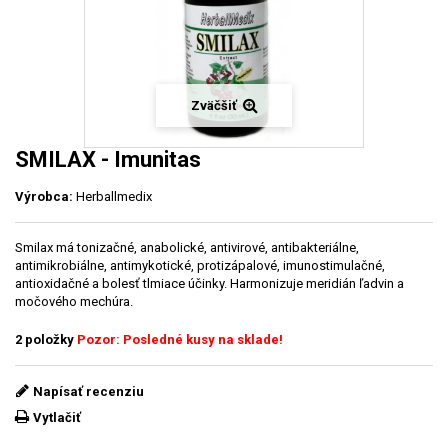
Zväčšiť
SMILAX - Imunitas
Výrobca:
Herballmedix
Smilax má tonizačné, anabolické, antivirové, antibakteriálne,
antimikrobiálne, antimykotické, protizápalové, imunostimulačné,
antioxidačné a bolesť tlmiace účinky. Harmonizuje meridián ľadvin a
močového mechúra.
2
položky
Pozor: Posledné kusy na sklade!
Napísať recenziu
Vytlačiť