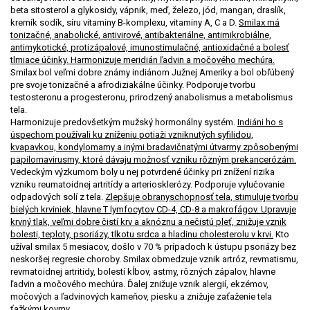
beta sitosterol a glykosidy, vápnik, meď, železo, jód, mangan, draslík,
kremík sodík, síru vitaminy B-komplexu, vitaminy A, C a D.
Smilax má
tonizačné, anabolické, antivirové, antibakteriálne, antimikrobiálne,
antimykotické, protizápalové, imunostimulačné, antioxidačné a bolesť
tlmiace účinky. Harmonizuje meridián ľadvin a močového mechúra.
Smilax bol veľmi dobre známy indiánom Južnej Ameriky a bol obľúbený
pre svoje tonizačné a afrodiziakálne účinky. Podporuje tvorbu
testosteronu a progesteronu, prirodzený anabolismus a metabolismus
tela.
Harmonizuje predovšetkým mužský hormonálny systém.
Indiáni ho s
úspechom používali ku zníženiu potiaži vzniknutých syfilidou,
kvapavkou, kondylomamy a inými bradavičnatými útvarmy zpôsobenými
papilomavirusmy, ktoré dávaju možnosť vzniku rôzným prekancerózám.
Vedeckým výzkumom boly u nej potvrdené účinky pri znížení rizika
vzniku reumatoidnej artritídy a arteriosklerózy. Podporuje vylučovanie
odpadových solí z tela.
Zlepšuje obranyschopnosť tela, stimuluje tvorbu
bielých krviniek, hlavne T lymfocytov CD-4, CD-8 a makrofágov. Upravuje
krvný tlak, veľmi dobre čistí krv a aknóznu a nečistú pleť, znižuje vznik
bolesti, teploty, psoriázy, tlkotu srdca a hladinu cholesterolu v krvi.
Kto
užíval smilax 5 mesiacov, došlo v 70 % prípadoch k ústupu psoriázy bez
neskoršej regresie choroby. Smilax obmedzuje vznik artróz, revmatismu,
revmatoidnej artritidy, bolestí kĺbov, astmy, rôzných zápalov, hlavne
ľadvin a močového mechúra. Ďalej znižuje vznik alergií, ekzémov,
močových a ľadvinových kameňov, piesku a znižuje zaťaženie tela
ťažkými kovmy.