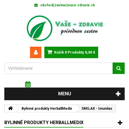
obchod(zavinac)vase-zdravie.sk
Košík
0
Produkty
0,00 €
Piatok 7 augusta 2026
Meniny má: Štefánia
MENU
Bylinné produkty HerballMedix
SMILAX - Imunitas
BYLINNÉ PRODUKTY HERBALLMEDIX