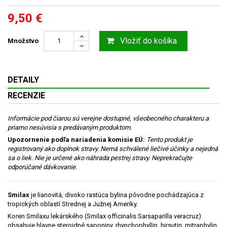
9,50 €
Vložiť do košíka
Množstvo
DETAILY
RECENZIE
Informácie pod čiarou sú verejne dostupné, všeobecného charakteru a
priamo nesúvisia s predávaným produktom.
Upozornenie podľa nariadenia komisie EÚ:
Tento produkt je
registrovaný ako doplnok stravy. Nemá schválené liečivé účinky a nejedná
sa o liek. Nie je určené ako náhrada pestrej stravy. Neprekračujte
odporúčané dávkovanie.
Smilax
je lianovitá, divoko rastúca bylina pôvodne pochádzajúca z
tropických oblastí Strednej a Južnej Ameriky.
Koren Smilaxu lekárského (Smilax officinalis Sarsaparilla veracruz)
obsahuje hlavne steroidné saponiny, rhynchophyllin, hirsutin, mitraphylin,