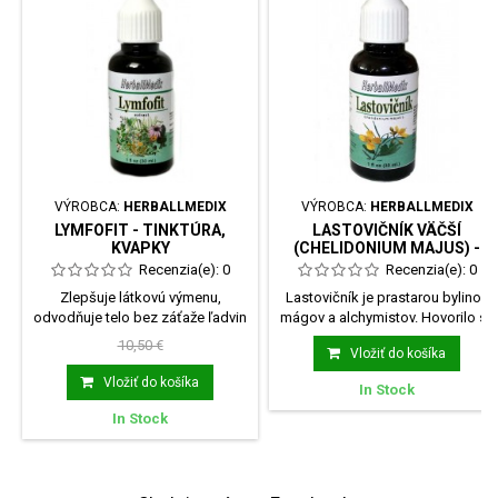
VÝROBCA:
HERBALLMEDIX
VÝROBCA:
HERBALLMEDIX
LYMFOFIT - TINKTÚRA,
LASTOVIČNÍK VÄČŠÍ
KVAPKY
(CHELIDONIUM MAJUS) -
TINKTÚRA
Recenzia(e):
0
Recenzia(e):
0
Zlepšuje látkovú výmenu,
Lastovičník je prastarou bylinou
odvodňuje telo bez záťaže ľadvin
mágov a alchymistov. Hovorilo sa
podporuje odvod...
mu Bylina...
10,50 €
Vložiť do košíka
Vložiť do košíka
In Stock
In Stock