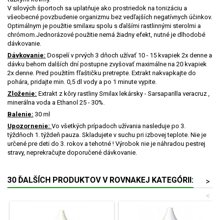
V silových športoch sa uplatňuje ako prostriedok na tonizáciu a
všeobecné povzbudenie organizmu bez vedľajších negatívnych účinkov.
Optimálnym je použitie smilaxu spolu s ďalšími rastlinnými sterolmi a
chrómom.Jednorázové použitie nemá žiadny efekt, nutné je dlhodobé
dávkovanie.
Dávkovanie:
Dospelí v prvých 3 dňoch užívať 10 - 15 kvapiek 2x denne a
dávku behom dalších dní postupne zvyšovať maximálne na 20 kvapiek
2x denne. Pred použitím fľaštičku pretrepte. Extrakt nakvapkajte do
pohára, pridajte min. 0,5 dl vody a po 1 minute vypite.
Zloženie:
Extrakt z kôry rastliny Smilax lekársky - Sarsaparilla veracruz ,
minerálna voda a Ethanol 25 - 30%.
Balenie:
30 ml
Upozornenie:
Vo všetkých prípadoch užívania nasleduje po 3.
týždňoch 1. týždeň pauza. Skladujete v suchu pri izbovej teplote. Nie je
určené pre deti do 3. rokov a tehotné ! Výrobok nie je náhradou pestrej
stravy, neprekračujte doporučené dávkovanie.
30 ĎALŠÍCH PRODUKTOV V ROVNAKEJ KATEGÓRII:
>
<