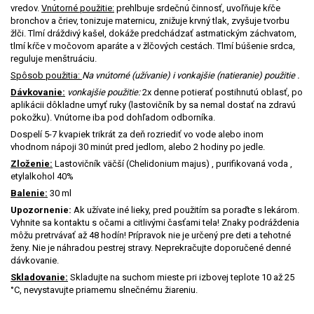
vredov.
Vnútorné použitie:
prehlbuje srdečnú činnosť, uvoľňuje kŕče
bronchov a čriev, tonizuje maternicu, znižuje krvný tlak, zvyšuje tvorbu
žlči. Tlmí dráždivý kašel, dokáže predchádzať astmatickým záchvatom,
tlmí kŕče v močovom aparáte a v žlčových cestách. Tlmí búšenie srdca,
reguluje menštruáciu.
Spôsob použitia:
Na vnútorné (užívanie) i vonkajšie (natieranie) použitie .
Dávkovanie:
vonkajšie použitie:
2x denne potierať postihnutú oblasť, po
aplikácii dôkladne umyť ruky (lastovičník by sa nemal dostať na zdravú
pokožku). Vnútorne iba pod dohľadom odborníka.
Dospelí 5-7 kvapiek trikrát za deň rozriediť vo vode alebo inom
vhodnom nápoji 30 minút pred jedlom, alebo 2 hodiny po jedle.
Zloženie:
Lastovičník väčší (Chelidonium majus) , purifikovaná voda ,
etylalkohol 40%
Balenie:
30 ml
Upozornenie:
Ak užívate iné lieky, pred použitím sa poraďte s lekárom.
Vyhnite sa kontaktu s očami a citlivými časťami tela! Znaky podráždenia
môžu pretrvávať až 48 hodín! Prípravok nie je určený pre deti a tehotné
ženy. Nie je náhradou pestrej stravy. Neprekračujte doporučené denné
dávkovanie.
Skladovanie:
Skladujte na suchom mieste pri izbovej teplote 10 až 25
°C, nevystavujte priamemu slnečnému žiareniu.