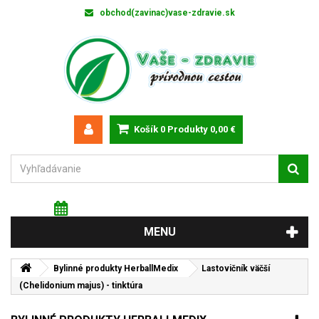
obchod(zavinac)vase-zdravie.sk
Košík
0
Produkty
0,00 €
Štvrtok 6 augusta 2026
Meniny má: Jozefína
MENU
Bylinné produkty HerballMedix
Lastovičník väčší
(Chelidonium majus) - tinktúra