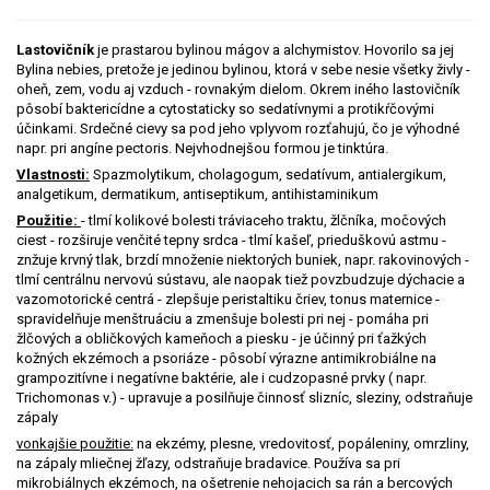
Lastovičník
je prastarou bylinou mágov a alchymistov. Hovorilo sa jej
Bylina nebies, pretože je jedinou bylinou, ktorá v sebe nesie všetky živly -
oheň, zem, vodu aj vzduch - rovnakým dielom. Okrem iného lastovičník
pôsobí baktericídne a cytostaticky so sedatívnymi a protikŕčovými
účinkami. Srdečné cievy sa pod jeho vplyvom rozťahujú, čo je výhodné
napr. pri angíne pectoris. Nejvhodnejšou formou je tinktúra.
Vlastnosti:
Spazmolytikum, cholagogum, sedatívum, antialergikum,
analgetikum, dermatikum, antiseptikum, antihistaminikum
Použitie:
- tlmí kolikové bolesti tráviaceho traktu, žlčníka, močových
ciest - rozširuje venčité tepny srdca - tlmí kašeľ, prieduškovú astmu -
znžuje krvný tlak, brzdí množenie niektorých buniek, napr. rakovinových -
tlmí centrálnu nervovú sústavu, ale naopak tiež povzbudzuje dýchacie a
vazomotorické centrá - zlepšuje peristaltiku čriev, tonus maternice -
spravidelňuje menštruáciu a zmenšuje bolesti pri nej - pomáha pri
žlčových a obličkových kameňoch a piesku - je účinný pri ťažkých
kožných ekzémoch a psoriáze - pôsobí výrazne antimikrobiálne na
grampozitívne i negatívne baktérie, ale i cudzopasné prvky ( napr.
Trichomonas v.) - upravuje a posilňuje činnosť slizníc, sleziny, odstraňuje
zápaly
vonkajšie použitie:
na ekzémy, plesne, vredovitosť, popáleniny, omrzliny,
na zápaly mliečnej žľazy, odstraňuje bradavice. Používa sa pri
mikrobiálnych ekzémoch, na ošetrenie nehojacich sa rán a bercových