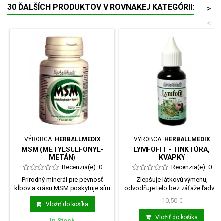
30 ĎALŠÍCH PRODUKTOV V ROVNAKEJ KATEGÓRII:
>
<
VÝROBCA:
HERBALLMEDIX
VÝROBCA:
HERBALLMEDIX
MSM (METYLSULFONYL­
LYMFOFIT - TINKTÚRA,
METÁN)
KVAPKY
Recenzia(e):
0
Recenzia(e):
0
Prírodný minerál pre pevnosť
Zlepšuje látkovú výmenu,
kĺbov a krásu MSM poskytuje síru
odvodňuje telo bez záťaže ľadvin
na tvorbu...
podporuje odvod...
10,50 €
Vložiť do košíka
Vložiť do košíka
In Stock