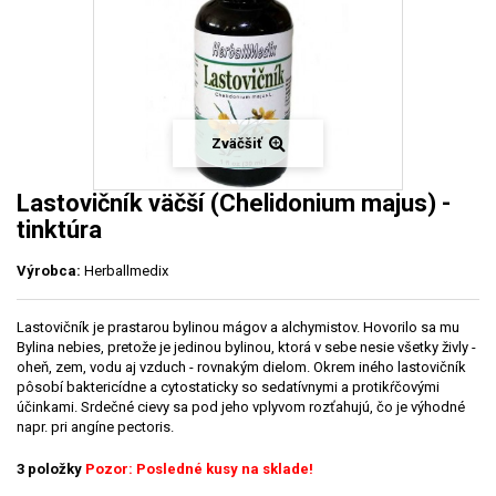
Zväčšiť
Lastovičník väčší (Chelidonium majus) -
tinktúra
Výrobca:
Herballmedix
Lastovičník je prastarou bylinou mágov a alchymistov. Hovorilo sa mu
Bylina nebies, pretože je jedinou bylinou, ktorá v sebe nesie všetky živly -
oheň, zem, vodu aj vzduch - rovnakým dielom. Okrem iného lastovičník
pôsobí baktericídne a cytostaticky so sedatívnymi a protikŕčovými
účinkami. Srdečné cievy sa pod jeho vplyvom rozťahujú, čo je výhodné
napr. pri angíne pectoris.
3
položky
Pozor: Posledné kusy na sklade!