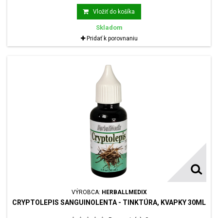
baktérií, vírusov a plesní. Prírodné flavonoidy uľahčujú trávenie,
očisťujú organizmus, posilňujú odolnosť, pomáhajú predchádzať
Vložiť do košíka
prechladnutiu, infekciám a zápalom,...
Skladom
Pridať k porovnaniu
VÝROBCA:
HERBALLMEDIX
CRYPTOLEPIS SANGUINOLENTA - TINKTÚRA, KVAPKY 30ML