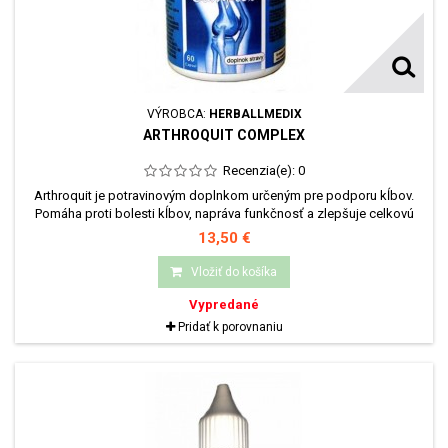
VÝROBCA:
HERBALLMEDIX
ARTHROQUIT COMPLEX
Recenzia(e):
0
Arthroquit je potravinovým doplnkom určeným pre podporu kĺbov.
Pomáha proti bolesti kĺbov, napráva funkčnosť a zlepšuje celkovú
stabilitu. Potláča pocit stuhnutosti a prispieva k normálnej tvorbe
13,50 €
spojivových tkanív. Pomáha nielen pri regenerácii a ochrane kĺbov, ale
i väzov, svalov a šliach. Glukosamín a chondroitín sú základné
Vložiť do košíka
stavebné prvky kĺbových...
Vypredané
Pridať k porovnaniu