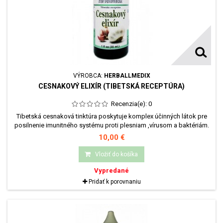
VÝROBCA:
HERBALLMEDIX
CESNAKOVÝ ELIXÍR (TIBETSKÁ RECEPTÚRA)
Recenzia(e):
0
Tibetská cesnaková tinktúra poskytuje komplex účinných látok pre
posilnenie imunitného systému proti plesniam ,vírusom a baktériám.
Organizmus sa očistí od prebytočného tuku. Zlepší sa výmena látok
10,00 €
a krvné cievy sa stanú elastické .
Vložiť do košíka
Vypredané
Pridať k porovnaniu