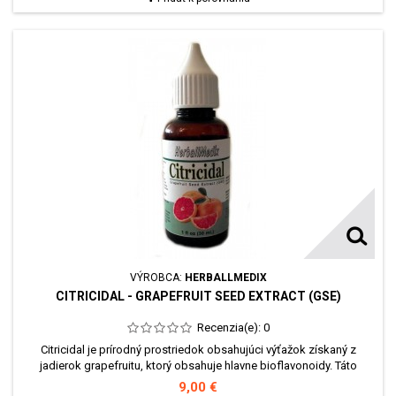
VÝROBCA:
HERBALLMEDIX
CITRICIDAL - GRAPEFRUIT SEED EXTRACT (GSE)
Recenzia(e):
0
Citricidal je prírodný prostriedok obsahujúci výťažok získaný z
jadierok grapefruitu, ktorý obsahuje hlavne bioflavonoidy. Táto
základná látka vykazuje silné účinky, ktoré zabraňujú množeniu
9,00 €