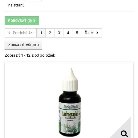
na stranu
POROVNAŤ (
0
)
Predchádz.
1
2
3
4
5
Ďalej
ZOBRAZIŤ VŠETKO
Zobraziť 1 - 12 z 60 položiek