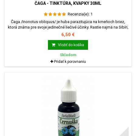
ČAGA - TINKTÚRA, KVAPKY 30ML
Recenzia(e):
1
Čaga /Inonotus obliquus/ je huba parazitujúca na kmeňoch briez,
ktorá známa pre svoje jedinečné liečivé účinky. Rastie najmä na Sibíri,
kde významnou mierou prispieva ku zdraviu obyvateľstva.
6,50 €
Vložiť do košíka
Skladom
Pridať k porovnaniu