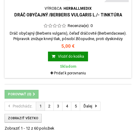
VÝROBCA:
HERBALLMEDIX
DRÁČ OBYČAJNÝ /BERBERIS VULGARIS L./- TINKTÚRA
Recenzia(e):
0
Dráč obyčajný (Berberis vulgaris), čeľaď dráčovité (Berberidaceae).
Prípravok znižuje krvný tlak, pôsobí žlčopudne, proti dyskinézy
žlčových ciest, pôsobí na žlčníkové zápaly a rôzne ďalšie pečeňové
5,00 €
poruchy. U izolovaného Berberín bol potvrdený protektívny účinok
proti pečeňovým toxínom vrátane alkoholu.
Vložiť do košíka
Skladom
Pridať k porovnaniu
POROVNAŤ (
0
)
Predchádz.
1
2
3
4
5
Ďalej
ZOBRAZIŤ VŠETKO
Zobraziť 1 - 12 z 60 položiek