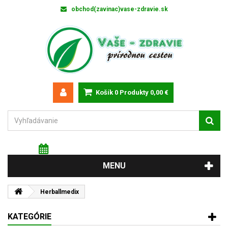
obchod(zavinac)vase-zdravie.sk
Košík
0
Produkty
0,00 €
Štvrtok 6 augusta 2026
Meniny má: Jozefína
MENU
Herballmedix
KATEGÓRIE