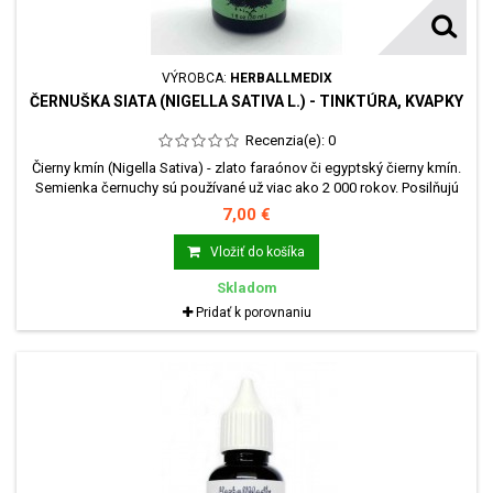
VÝROBCA:
HERBALLMEDIX
ČERNUŠKA SIATA (NIGELLA SATIVA L.) - TINKTÚRA, KVAPKY
Recenzia(e):
0
Čierny kmín (Nigella Sativa) - zlato faraónov či egyptský čierny kmín.
Semienka černuchy sú používané už viac ako 2 000 rokov. Posilňujú
obranyschopnosť organizmu tým, že aktivujú syntézu bielych krviniek
7,00 €
a majú priame antimikrobiálne a dezinfekčné účinky.
Vložiť do košíka
Skladom
Pridať k porovnaniu