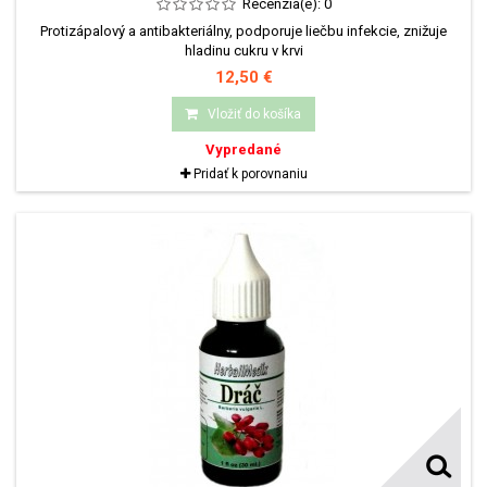
Recenzia(e):
0
Protizápalový a antibakteriálny, podporuje liečbu infekcie, znižuje
hladinu cukru v krvi
12,50 €
Vložiť do košíka
Vypredané
Pridať k porovnaniu