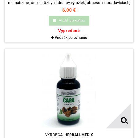
reumatizme, dne, u rôznych druhov výražiek, abcesoch, bradaviciach,
ostrohách, natrhnutých svaloch i omrzlinách. Taktiež je výborným
6,00 €
pomocníkom pri prechladnutí pri bolestiach priedušiek, dutín a
mandlí.Je účinná i pri bolestiach kĺbov, chrbtice a pri kŕčových žilách.
Vložiť do košíka
Je dobrým pomocníkom u...
Vypredané
Pridať k porovnaniu
VÝROBCA:
HERBALLMEDIX