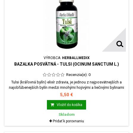
VÝROBCA:
HERBALLMEDIX
BAZALKA POSVÄTNÁ - TULSI (OCINUM SANCTUM L.)
Recenzia(e):
0
Tulsi (kráľovná bylín) elixír zdravia, je jednou z najposvätnejších a
najobľúbenejších bylín medzi mnohými hojivými a liečivými bylinami
Orientu.Tulsi, ktorá je uznávaná ako všeobecný posilňujúci a
5,50 €
vitalizačný prostriedok čiže "Elixír života", je už po dlhý čas tradične
používaná pre liečbu širokého spektra porúch vrátane chorôb.
Vložiť do košíka
Skladom
Pridať k porovnaniu