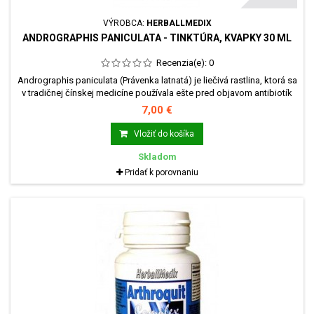
VÝROBCA:
HERBALLMEDIX
ANDROGRAPHIS PANICULATA - TINKTÚRA, KVAPKY 30 ML
Recenzia(e):
0
Andrographis paniculata (Právenka latnatá) je liečivá rastlina, ktorá sa
v tradičnej čínskej medicíne používala ešte pred objavom antibiotík
pri liečbe infekčných ochorení.
7,00 €
Vložiť do košíka
Skladom
Pridať k porovnaniu