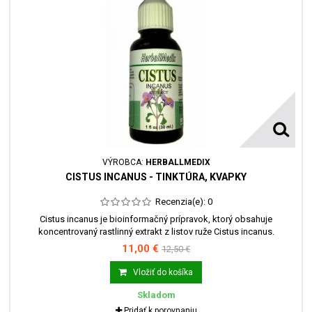
VÝROBCA:
HERBALLMEDIX
CISTUS INCANUS - TINKTÚRA, KVAPKY
Recenzia(e):
0
Cistus incanus je bioinformačný prípravok, ktorý obsahuje
koncentrovaný rastlinný extrakt z listov ruže Cistus incanus.
Ovplyvňuje predovšetkým energetické dráhy pľúc, hrubého čreva,
11,00 €
12,50 €
sleziny, troch ohnísk (troch ohrievačov) a perikardu.
Vložiť do košíka
Skladom
Pridať k porovnaniu