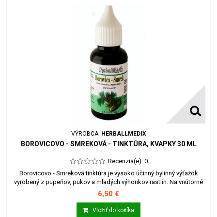
VÝROBCA:
HERBALLMEDIX
BOROVICOVO - SMREKOVÁ - TINKTÚRA, KVAPKY 30 ML
Recenzia(e):
0
Borovicovo - Smreková tinktúra je vysoko účinný bylinný výťažok
vyrobený z pupeňov, pukov a mladých výhonkov rastlín. Na vnútorné
užitie je vhodná vo forme tinktúry z mladých výhonkov – pupeňov.
6,50 €
Táto regeneruje kosti, chrupavky, pôsobí pozitívne pri reumatoidnej
artritíde najmä u starších osôb, u osteoporózy.
Vložiť do košíka