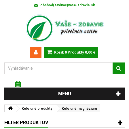
obchod(zavinac)vase-zdravie.sk
Košík
0
Produkty
0,00 €
Pondelok 10 augusta 2026
Meniny má: Vavrinec
MENU
Koloidné produkty
Koloidné magnézium
FILTER PRODUKTOV