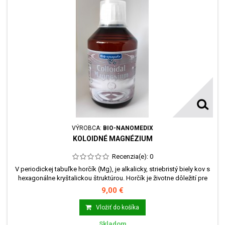
VÝROBCA:
BIO-NANOMEDIX
KOLOIDNÉ MAGNÉZIUM
Recenzia(e):
0
V periodickej tabuľke horčík (Mg), je alkalicky, striebristý biely kov s
hexagonálne kryštalickou štruktúrou. Horčík je životne dôležití pre
všetky živé organizmy a je potrebný pre viac ako 300 biochemických
9,00 €
reakcií v tele.
Vložiť do košíka
Skladom