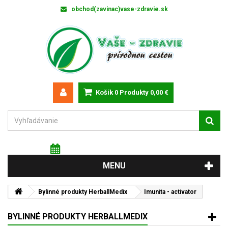
obchod(zavinac)vase-zdravie.sk
Košík
0
Produkty
0,00 €
Sobota 8 augusta 2026
Meniny má: Oskár
MENU
Bylinné produkty HerballMedix
Imunita - activator
BYLINNÉ PRODUKTY HERBALLMEDIX