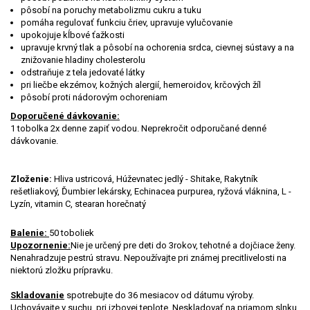
pôsobí na poruchy metabolizmu cukru a tuku
pomáha regulovať funkciu čriev, upravuje vylučovanie
upokojuje kĺbové ťažkosti
upravuje krvný tlak a pôsobí na ochorenia srdca, cievnej sústavy a na
znižovanie hladiny cholesterolu
odstraňuje z tela jedovaté látky
pri liečbe ekzémov, kožných alergií, hemeroidov, krčových žíl
pôsobí proti nádorovým ochoreniam
Doporučené dávkovanie:
1 tobolka 2x denne zapiť vodou. Neprekročit odporučané denné
dávkovanie.
Zloženie:
Hliva ustricová, Húževnatec jedlý - Shitake, Rakytník
rešetliakový, Ďumbier lekársky, Echinacea purpurea, ryžová vláknina, L -
Lyzín, vitamin C, stearan horečnatý
Balenie:
50 toboliek
Upozornenie:
Nie je určený pre deti do 3rokov, tehotné a dojčiace ženy.
Nenahradzuje pestrú stravu. Nepoužívajte pri známej precitlivelosti na
niektorú zložku prípravku.
Skladovanie
spotrebujte do 36 mesiacov od dátumu výroby.
Uchovávajte v suchu, pri izbovej teplote. Neskladovať na priamom slnku.