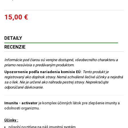
15,00 €
DETAILY
RECENZIE
Informácie pod čiarou sú verejne dostupné, všeobecného charakteru a
priamo nesúvisia s predávaným produktom.
Upozornenie podľa nariadenia komisie EÚ:
Tento produkt je
registrovaný ako doplnok stravy. Nemá schválené liečivé účinky a nejedná
sa o liek. Nie je určené ako náhrada pestrej stravy. Neprekračujte
odporúčané dávkovanie.
Imunita - activator
je komplex účinných látok pre zlepšenie imunity a
odolnosti organizmu.
Účinky :
pôsobí pozitívne na náš imunitný systém