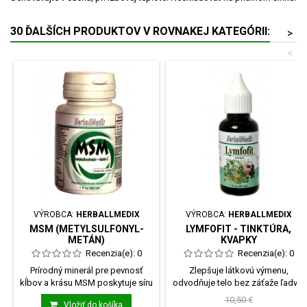
30 ĎALŠÍCH PRODUKTOV V ROVNAKEJ KATEGÓRII:
>
<
VÝROBCA:
HERBALLMEDIX
VÝROBCA:
HERBALLMEDIX
MSM (METYLSULFONYL­
LYMFOFIT - TINKTÚRA,
METÁN)
KVAPKY
Recenzia(e):
0
Recenzia(e):
0
Prírodný minerál pre pevnosť
Zlepšuje látkovú výmenu,
kĺbov a krásu MSM poskytuje síru
odvodňuje telo bez záťaže ľadvin
na tvorbu...
podporuje odvod...
10,50 €
Vložiť do košíka