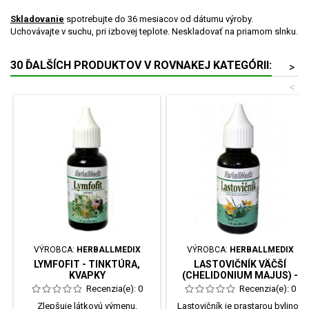
Skladovanie
spotrebujte do 36 mesiacov od dátumu výroby.
Uchovávajte v suchu, pri izbovej teplote. Neskladovať na priamom slnku.
30 ĎALŠÍCH PRODUKTOV V ROVNAKEJ KATEGÓRII:
>
<
VÝROBCA:
HERBALLMEDIX
VÝROBCA:
HERBALLMEDIX
LYMFOFIT - TINKTÚRA,
LASTOVIČNÍK VÄČŠÍ
KVAPKY
(CHELIDONIUM MAJUS) -
TINKTÚRA
Recenzia(e):
0
Recenzia(e):
0
Zlepšuje látkovú výmenu,
Lastovičník je prastarou bylinou