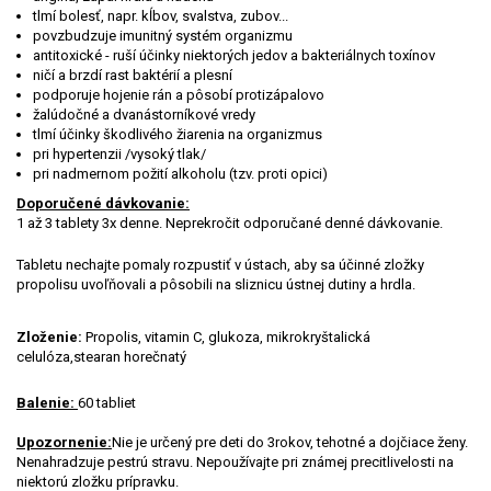
tlmí bolesť, napr. kĺbov, svalstva, zubov...
povzbudzuje imunitný systém organizmu
antitoxické - ruší účinky niektorých jedov a bakteriálnych toxínov
ničí a brzdí rast baktérií a plesní
podporuje hojenie rán a pôsobí protizápalovo
žalúdočné a dvanástorníkové vredy
tlmí účinky škodlivého žiarenia na organizmus
pri hypertenzii /vysoký tlak/
pri nadmernom požití alkoholu (tzv. proti opici)
Doporučené dávkovanie:
1 až 3 tablety 3x denne. Neprekročit odporučané denné dávkovanie.
Tabletu nechajte pomaly rozpustiť v ústach, aby sa účinné zložky
propolisu uvoľňovali a pôsobili na sliznicu ústnej dutiny a hrdla.
Zloženie:
Propolis, vitamin C, glukoza, mikrokryštalická
celulóza,stearan horečnatý
Balenie:
60 tabliet
Upozornenie:
Nie je určený pre deti do 3rokov, tehotné a dojčiace ženy.
Nenahradzuje pestrú stravu. Nepoužívajte pri známej precitlivelosti na
niektorú zložku prípravku.