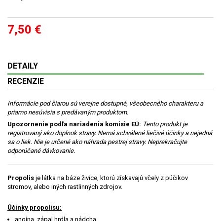
7,50 €
DETAILY
RECENZIE
Informácie pod čiarou sú verejne dostupné, všeobecného charakteru a
priamo nesúvisia s predávaným produktom.
Upozornenie podľa nariadenia komisie EÚ:
Tento produkt je
registrovaný ako doplnok stravy. Nemá schválené liečivé účinky a nejedná
sa o liek. Nie je určené ako náhrada pestrej stravy. Neprekračujte
odporúčané dávkovanie.
Propolis
je látka na báze živice, ktorú získavajú včely z púčikov
stromov, alebo iných rastlinných zdrojov.
Účinky propolisu:
angína, zápal hrdla a nádcha