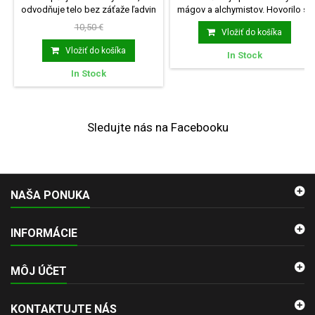
odvodňuje telo bez záťaže ľadvin
mágov a alchymistov. Hovorilo sa
podporuje odvod...
mu Bylina...
10,50 €
Vložiť do košíka
Vložiť do košíka
In Stock
In Stock
Sledujte nás na Facebooku
NAŠA PONUKA
INFORMÁCIE
MÔJ ÚČET
KONTAKTUJTE NÁS