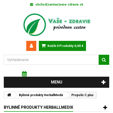
obchod(zavinac)vase-zdravie.sk
Košík
0
Produkty
0,00 €
Piatok 7 augusta 2026
Meniny má: Štefánia
MENU
Bylinné produkty HerballMedix
Propolis C plus
BYLINNÉ PRODUKTY HERBALLMEDIX