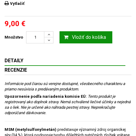
Vytlačiť
9,00 €
Vložiť do košíka
Množstvo
DETAILY
RECENZIE
Informácie pod čiarou sú verejne dostupné, všeobecného charakteru a
priamo nesúvisia s predávaným produktom.
Upozornenie podľa nariadenia komisie EÚ:
Tento produkt je
registrovaný ako doplnok stravy. Nemá schválené liečivé účinky a nejedná
sa o liek. Nie je určené ako náhrada pestrej stravy. Neprekračujte
odporúčané dávkovanie.
MSM (metylsulfonyl­metán)
predstavuje významný zdroj organickej
síry (34 %), ktorá podporuje tvorbu dôležitých nutričných zložiek vrátane