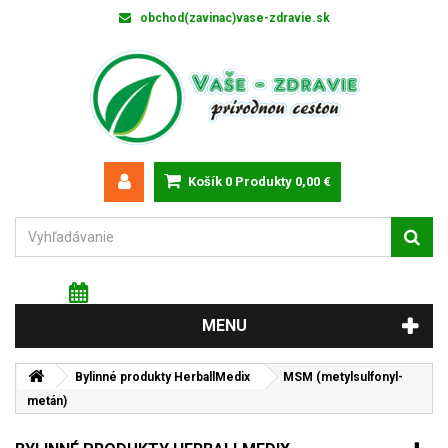
obchod(zavinac)vase-zdravie.sk
Košík
0
Produkty
0,00 €
NEDEĽA 9 augusta 2026
Meniny má: Ľubomíra
MENU
Bylinné produkty HerballMedix
MSM (metylsulfonyl­
metán)