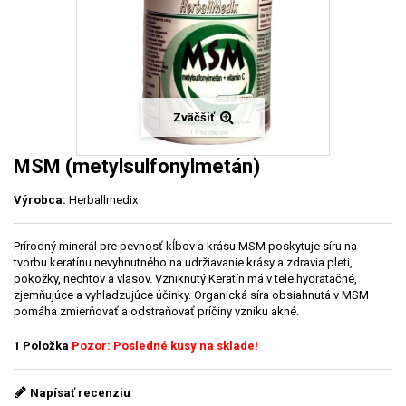
Zväčšiť
MSM (metylsulfonyl­metán)
Výrobca:
Herballmedix
Prírodný minerál pre pevnosť kĺbov a krásu MSM poskytuje síru na
tvorbu keratínu nevyhnutného na udržiavanie krásy a zdravia pleti,
pokožky, nechtov a vlasov. Vzniknutý Keratín má v tele hydratačné,
zjemňujúce a vyhladzujúce účinky. Organická síra obsiahnutá v MSM
pomáha zmierňovať a odstraňovať príčiny vzniku akné.
1
Položka
Pozor: Posledné kusy na sklade!
Napísať recenziu