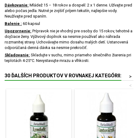
Dávkovanie:
Mládež 15 – 18 rokov a dospelí: 2 x 1 denne. Užívajte pred
alebo počas jedla. Nutné je zvýšiť príjem tekutín, najlepšie vody.
Neužívajte pred spaním.
Balenie :
60 kapsul
Upozornenie:
Prípravok nie je vhodný pre osoby do 15 rokov, tehotné a
dojčiace ženy. Výživový doplnok sa nesmie používať ako náhrada
rozmanitej stravy. Uchovávajte mimo dosahu malých detí. Ustanovená
odporúčaná denná dávka sa nesmie prekročiť.
Skladovanie:
Skladujte v suchu, mimo priameho slnečného žiarenia pri
teplotách 4-25°C. Nevystavujte mrazu a vlhkosti.
30 ĎALŠÍCH PRODUKTOV V ROVNAKEJ KATEGÓRII:
>
<