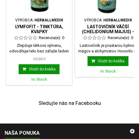
VÝROBCA:
HERBALLMEDIX
VÝROBCA:
HERBALLMEDIX
LYMFOFIT - TINKTÚRA,
LASTOVIČNÍK VÄČŠÍ
KVAPKY
(CHELIDONIUM MAJUS) -
TINKTÚRA
Recenzia(e):
0
Recenzia(e):
0
Zlepšuje látkovú výmenu,
Lastovičník je prastarou bylinou
odvodňuje telo bez záťaže ľadvin
mágov a alchymistov. Hovorilo sa
podporuje odvod...
mu Bylina...
10,50 €
Vložiť do košíka
Vložiť do košíka
In Stock
In Stock
Sledujte nás na Facebooku
NAŠA PONUKA