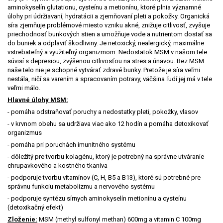
aminokyselín glutationu, cysteínu a metionínu, ktoré plnia významné
úlohy pri údržiavaní, hydratácii a zjemňovaní pleti a pokožky. Organická
síra zjemňuje problémové miesto vzniku akné, znižuje citlivosť, zvyšuje
priechodnosť bunkových stien a umožňuje vode a nutrientom dostať sa
do buniek a odplaviť škodliviny. Je netoxický, nealergický, maximálne
vstrebateľný a využiteľný organizmom. Nedostatok MSM v našom tele
súvisí s depresiou, zvýšenou citlivosťou na stres a únavou. Bez MSM
naše telo nie je schopné vytvárať zdravé bunky. Pretože je síra veľmi
nestála, ničí sa varením a spracovaním potravy, väčšina ľudí jej má v tele
veľmi málo.
Hlavné úlohy MSM:
- pomáha odstraňovať poruchy a nedostatky pleti, pokožky, vlasov
- v krvnom obehu sa udržiava viac ako 12 hodín a pomáha detoxikovať
organizmus
- pomáha pri poruchách imunitného systému
- dôležitý pre tvorbu kolagénu, ktorý je potrebný na správne utváranie
chrupavkového a kostného tkaniva
- podporuje tvorbu vitamínov (C, H, B5 a B13), ktoré sú potrebné pre
správnu funkciu metabolizmu a nervového systému
- podporuje syntézu sírnych aminokyselín metionínu a cysteínu
(detoxikačný efekt)
Zloženie:
MSM (methyl sulfonyl methan) 600mg a vitamin C 100mg