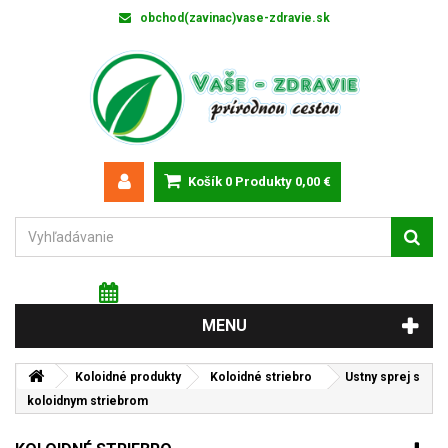
obchod(zavinac)vase-zdravie.sk
Košík
0
Produkty
0,00 €
Sobota 8 augusta 2026
Meniny má: Oskár
MENU
Koloidné produkty
Koloidné striebro
Ustny sprej s
koloidnym striebrom