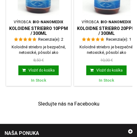
VÝROBCA:
BIO-NANOMEDIX
VÝROBCA:
BIO-NANOMEDIX
KOLOIDNE STRIEBRO 10PPM
KOLOIDNE STRIEBRO 20PPM
/ 300ML
/ 300ML
Recenzia(e):
2
Recenzia(e):
1
Koloidné striebro je bezpečné,
Koloidné striebro je bezpečné,
netoxické, pôsobí ako
netoxické, pôsobí ako
antibiotikum, pomáha pri...
antibiotikum, pomáha pri...
8,50 €
10,00 €
Vložiť do košíka
Vložiť do košíka
In Stock
In Stock
Sledujte nás na Facebooku
NAŠA PONUKA