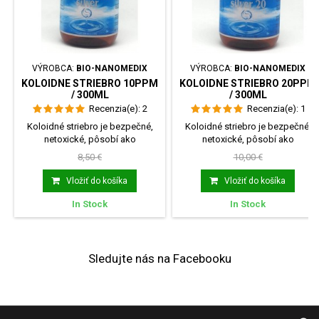
VÝROBCA:
BIO-NANOMEDIX
VÝROBCA:
BIO-NANOMEDIX
KOLOIDNE STRIEBRO 10PPM
KOLOIDNE STRIEBRO 20PPM
/ 300ML
/ 300ML
Recenzia(e):
2
Recenzia(e):
1
Koloidné striebro je bezpečné,
Koloidné striebro je bezpečné,
netoxické, pôsobí ako
netoxické, pôsobí ako
antibiotikum, pomáha pri...
antibiotikum, pomáha pri...
8,50 €
10,00 €
Vložiť do košíka
Vložiť do košíka
In Stock
In Stock
Sledujte nás na Facebooku