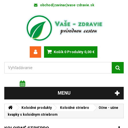
obchod(zavinac)vase-zdravie.sk
Košík
0
Produkty
0,00 €
NEDEĽA 9 augusta 2026
Meniny má: Ľubomíra
MENU
Koloidné produkty
Koloidné striebro
Očne - ušne
kvapky s koloidnym striebrom