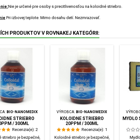
nie:
Nie je určené pre osoby s precitlivenosťou na koloidné striebro.
nie
Pri izbovej teplote. Mimo dosahu detí. Nezmrazovať.
ŠÍCH PRODUKTOV V ROVNAKEJ KATEGÓRII:
CA:
BIO-NANOMEDIX
VÝROBCA:
BIO-NANOMEDIX
VÝROB
OIDNE STRIEBRO
KOLOIDNE STRIEBRO
MYDLO 
0PPM / 300ML
20PPM / 300ML
Recenzia(e):
2
Recenzia(e):
1
 striebro je bezpečné,
Koloidné striebro je bezpečné,
Mydlo