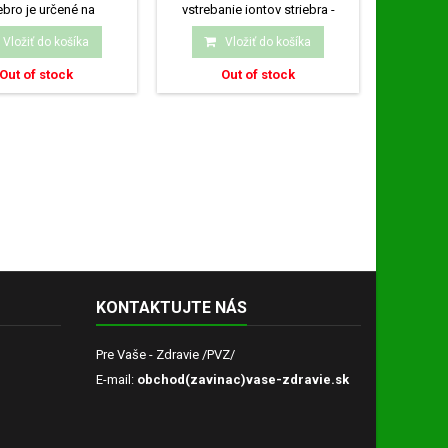
ebro je určené na
vstrebanie iontov striebra -
Antibakter
ennú hygienu celého
likvidátorov...
Vložiť do košíka
Vložiť do košíka
tela,...
Out of stock
Out of stock
KONTAKTUJTE NÁS
Pre Vaše - Zdravie /PVZ/
E-mail:
obchod(zavinac)vase-zdravie.sk