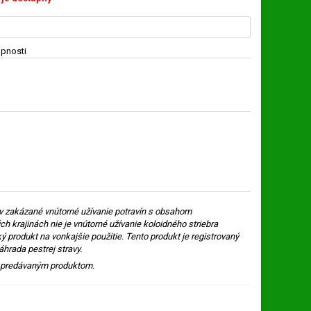
upnosti
ov zakázané vnútorné užívanie potravín s obsahom
ých krajinách nie je vnútorné užívanie koloidného striebra
produkt na vonkajšie použitie. Tento produkt je registrovaný
áhrada pestrej stravy.
s predávaným produktom.