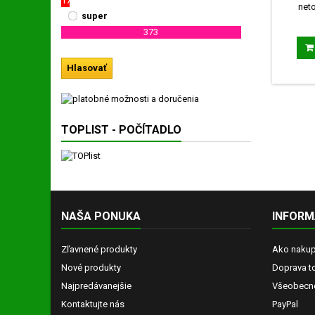
17
net
super
antibi
373
TOPLIST - POČÍTADLO
NAŠA PONUKA
INFORM
Zľavnené produkty
Ako naku
Nové produkty
Doprava t
Najpredávanejšie
Všeobecn
Kontaktujte nás
PayPal