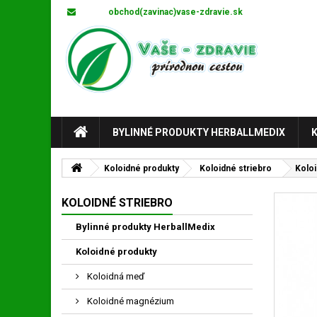
E-mail:
obchod(zavinac)vase-zdravie.sk
BYLINNÉ PRODUKTY HERBALLMEDIX
Koloidné produkty
Koloidné striebro
Koloi
KOLOIDNÉ STRIEBRO
Bylinné produkty HerballMedix
Koloidné produkty
Koloidná meď
Koloidné magnézium