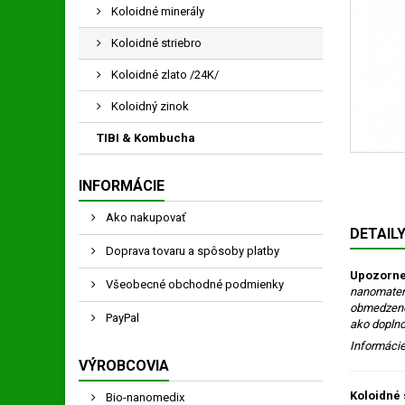
Koloidné minerály
Koloidné striebro
Koloidné zlato /24K/
Koloidný zinok
TIBI & Kombucha
INFORMÁCIE
Ako nakupovať
DETAIL
Doprava tovaru a spôsoby platby
Upozornen
Všeobecné obchodné podmienky
nanomateriá
obmedzené.
PayPal
ako doplno
Informácie
VÝROBCOVIA
Koloidné 
Bio-nanomedix