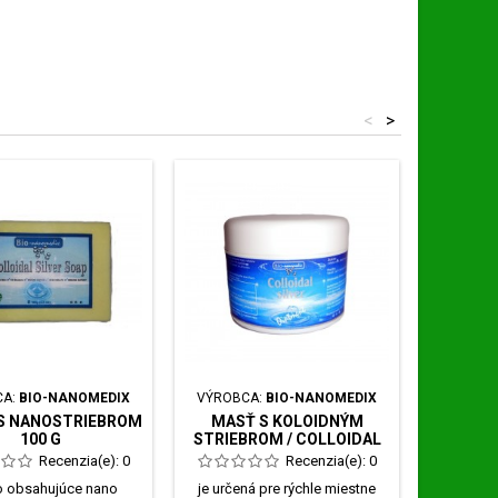
<
>
CA:
BIO-NANOMEDIX
VÝROBCA:
BIO-NANOMEDIX
VÝROBC
S NANOSTRIEBROM
MASŤ S KOLOIDNÝM
MEZOSI
100 G
STRIEBROM / COLLOIDAL
ML 
SILVER - OINTMENT
Recenzia(e):
0
Recenzia(e):
0
 obsahujúce nano
je určená pre rýchle miestne
Najúči