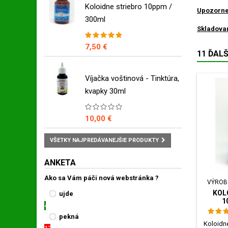
Koloidne striebro 10ppm /
Upozorne
300ml
Skladova
7,50 €
11 ĎAL
Víjačka voštinová - Tinktúra,
kvapky 30ml
10,00 €
VŠETKY NAJPREDÁVANEJŠIE PRODUKTY
ANKETA
Ako sa Vám páči nová webstránka ?
VÝROB
KOL
ujde
1
4
pekná
Koloidné