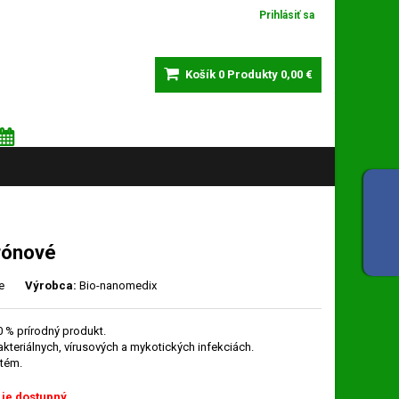
Vitajte,
Prihlásiť sa
Košík
0
Produkty
0,00 €
NEDEĽA 9 augusta 2026
Meniny má: Ľubomíra
trónové
e
Výrobca:
Bio-nanomedix
0 % prírodný produkt.
kteriálnych, vírusových a mykotických infekciách.
stém.
 je dostupný