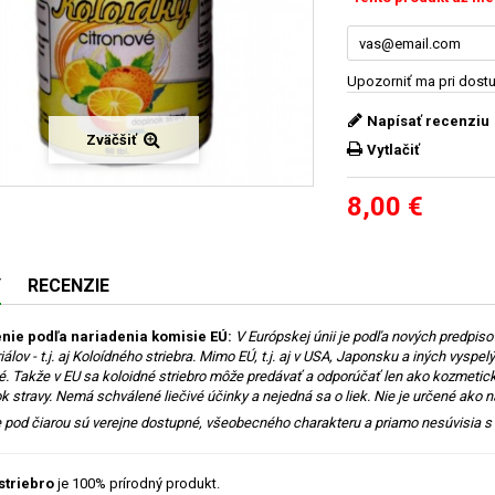
Upozorniť ma pri dost
Napísať recenziu
Zväčšiť
Vytlačiť
8,00 €
Y
RECENZIE
ie podľa nariadenia komisie EÚ:
V Európskej únii je podľa nových predpis
lov - t.j. aj Koloídného striebra. Mimo EÚ, t.j. aj v USA, Japonsku a iných vyspel
 Takže v EU sa koloidné striebro môže predávať a odporúčať len ako kozmetický 
k stravy. Nemá schválené liečivé účinky a nejedná sa o liek. Nie je určené ako n
 pod čiarou sú verejne dostupné, všeobecného charakteru a priamo nesúvisia 
striebro
je 100% prírodný produkt.