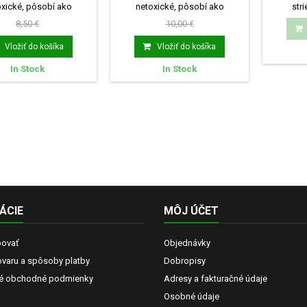
oxické, pôsobí ako
netoxické, pôsobí ako
stri
otikum, pomáha pri...
antibiotikum, pomáha pri...
každod
8,50 €
10,00 €
Vložiť do košíka
Vložiť do košíka
In Stock
In Stock
ÁCIE
MÔJ ÚČET
povať
Objednávky
ovaru a spôsoby platby
Dobropisy
é obchodné podmienky
Adresy a fakturačné údaje
Osobné údaje