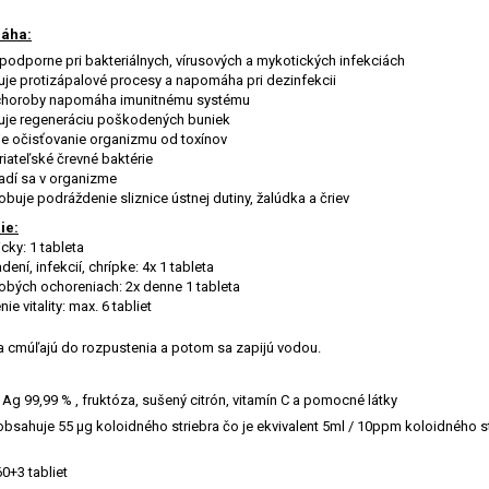
áha:
podporne pri bakteriálnych, vírusových a mykotických infekciách
je protizápalové procesy a napomáha pri dezinfekcii
choroby napomáha imunitnému systému
je regeneráciu poškodených buniek
uje očisťovanie organizmu od toxínov
riateľské črevné baktérie
dí sa v organizme
buje podráždenie sliznice ústnej dutiny, žalúdka a čriev
ie:
icky: 1 tableta
adení, infekcií, chrípke: 4x 1 tableta
dobých ochoreniach: 2x denne 1 tableta
nie vitality: max. 6 tabliet
a cmúľajú do rozpustenia a potom sa zapijú vodou.
Ag 99,99 % , fruktóza, sušený citrón, vitamín C a pomocné látky
 obsahuje 55 µg koloidného striebra čo je ekvivalent 5ml / 10ppm koloidného s
60+3 tabliet