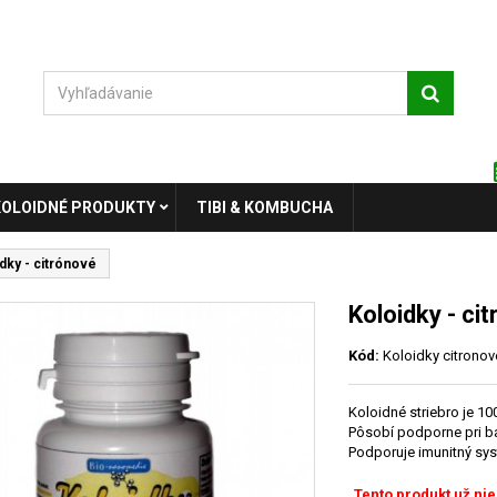
KOLOIDNÉ PRODUKTY
TIBI & KOMBUCHA
dky - citrónové
Koloidky - ci
Kód:
Koloidky citronov
Koloidné striebro je 10
Pôsobí podporne pri ba
Podporuje imunitný sy
Tento produkt už nie