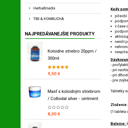
Herballmedix
Kedy pom
pôsobí 
TIBI & KOMBUCHA
podporu
v čase 
podporu
NAJPREDÁVANEJŠIE PRODUKTY
aktiviz
neničí p
nehroma
Koloidne striebro 20ppm /
nespôso
300ml
Dávkovan
- profylakt
- pri nachl
9,50 €
- pri dlho
- pre zvýše
Masť s koloidným striebrom
Tabletky s
/ Colloidal silver - ointment
Zloženie:
(1 tableta
8,00 €
Balenie: