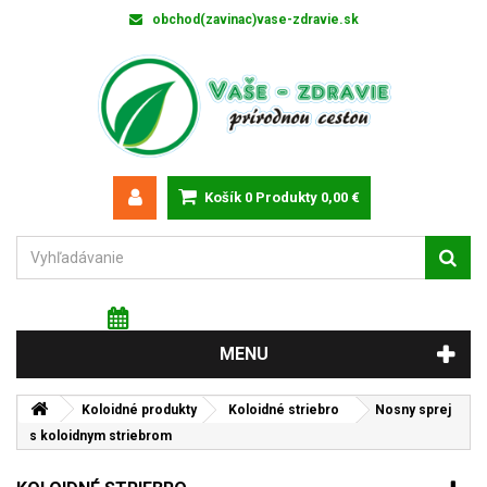
obchod(zavinac)vase-zdravie.sk
Košík
0
Produkty
0,00 €
Sobota 8 augusta 2026
Meniny má: Oskár
MENU
Koloidné produkty
Koloidné striebro
Nosny sprej
s koloidnym striebrom