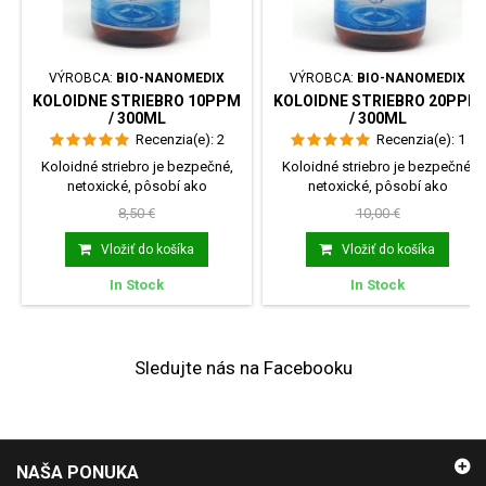
VÝROBCA:
BIO-NANOMEDIX
VÝROBCA:
BIO-NANOMEDIX
KOLOIDNE STRIEBRO 10PPM
KOLOIDNE STRIEBRO 20PPM
/ 300ML
/ 300ML
Recenzia(e):
2
Recenzia(e):
1
Koloidné striebro je bezpečné,
Koloidné striebro je bezpečné,
netoxické, pôsobí ako
netoxické, pôsobí ako
antibiotikum, pomáha pri...
antibiotikum, pomáha pri...
8,50 €
10,00 €
Vložiť do košíka
Vložiť do košíka
In Stock
In Stock
Sledujte nás na Facebooku
NAŠA PONUKA